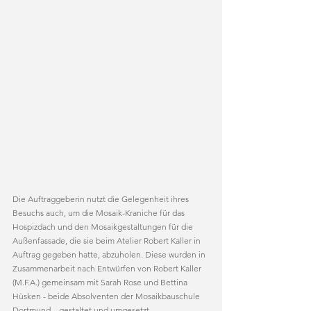
Die Auftraggeberin nutzt die Gelegenheit ihres 
Besuchs auch, um die Mosaik-Kraniche für das 
Hospizdach und den Mosaikgestaltungen für die 
Außenfassade, die sie beim Atelier Robert Kaller in 
Auftrag gegeben hatte, abzuholen. Diese wurden in 
Zusammenarbeit nach Entwürfen von Robert Kaller 
(M.F.A.) gemeinsam mit Sarah Rose und Bettina 
Hüsken - beide Absolventen der Mosaikbauschule 
Dortmund – gestaltet und umgesetzt. 