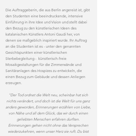
Die Auftraggeberin, die aus Berlin angereist ist, gibt 
den Studenten eine beeindruckende, intensive 
Einführung in ihre Idee und Vision und stellt dabei 
den Bezug zu den künstlerischen Ideen des 
katalanischen Künstlers Antoni Gaudi her, von 
denen sie maßgeblich inspiriert wurde. Ihr Auftrag 
an die Studenten ist es - unter den genannten 
Gesichtspunkten einer künstlerischen 
Sterbebegleitung -  künstlerisch-freie 
Mosaikgestaltungen für die Zimmerwände und 
Sanitäranlagen des Hospizes zu entwickeln, die 
einen Bezug zum Gebäude und dessen Anliegen 
erzeugen.
"Der Tod ordnet die Welt neu, scheinbar hat sich 
nichts verändert, und doch ist die Welt für uns ganz 
anders geworden, Erinnerungen erzählen von Liebe, 
von Nähe und all dem Glück, das wir durch einen 
geliebten Menschen erfahren durften. 
Erinnerungen gehen nicht ohne das Versprechen 
wiederzukehren, wenn unser Herz sie ruft. Du bist 