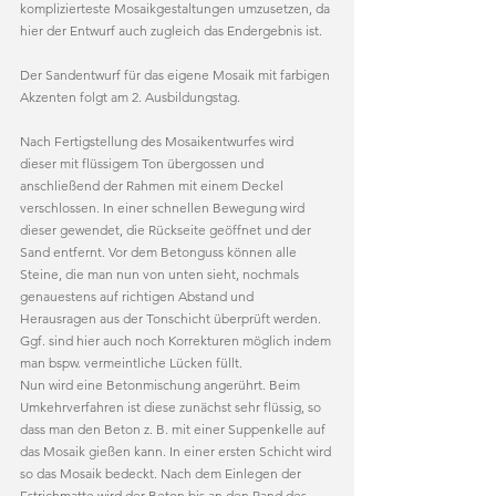
komplizierteste Mosaikgestaltungen umzusetzen, da 
hier der Entwurf auch zugleich das Endergebnis ist.
Der Sandentwurf für das eigene Mosaik mit farbigen 
Akzenten folgt am 2. Ausbildungstag.
Nach Fertigstellung des Mosaikentwurfes wird 
dieser mit flüssigem Ton übergossen und 
anschließend der Rahmen mit einem Deckel 
verschlossen. In einer schnellen Bewegung wird 
dieser gewendet, die Rückseite geöffnet und der 
Sand entfernt. Vor dem Betonguss können alle 
Steine, die man nun von unten sieht, nochmals 
genauestens auf richtigen Abstand und 
Herausragen aus der Tonschicht überprüft werden. 
Ggf. sind hier auch noch Korrekturen möglich indem 
man bspw. vermeintliche Lücken füllt.
Nun wird eine Betonmischung angerührt. Beim 
Umkehrverfahren ist diese zunächst sehr flüssig, so 
dass man den Beton z. B. mit einer Suppenkelle auf 
das Mosaik gießen kann. In einer ersten Schicht wird 
so das Mosaik bedeckt. Nach dem Einlegen der 
Estrichmatte wird der Beton bis an den Rand des 