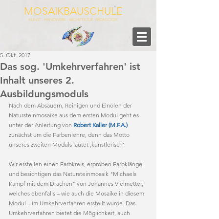
MOSAIKBAUSCHULE
KUNST - HANDWERK - ARCHITEKTUR - PÄDAGOGIK
5. Okt. 2017
Das sog. 'Umkehrverfahren' ist
Inhalt unseres 2.
Ausbildungsmoduls
Nach dem Absäuern, Reinigen und Einölen der 
Natursteinmosaike aus dem ersten Modul geht es 
unter der Anleitung von 
Robert Kaller (M.F.A.)
zunächst um die Farbenlehre, denn das Motto 
unseres zweiten Moduls lautet ‚künstlerisch‘.
Wir erstellen einen Farbkreis, erproben Farbklänge 
und besichtigen das Natursteinmosaik "Michaels 
Kampf mit dem Drachen" von Johannes Vielmetter, 
welches ebenfalls – wie auch die Mosaike in diesem 
Modul – im Umkehrverfahren erstellt wurde. Das 
Umkehrverfahren bietet die Möglichkeit, auch 