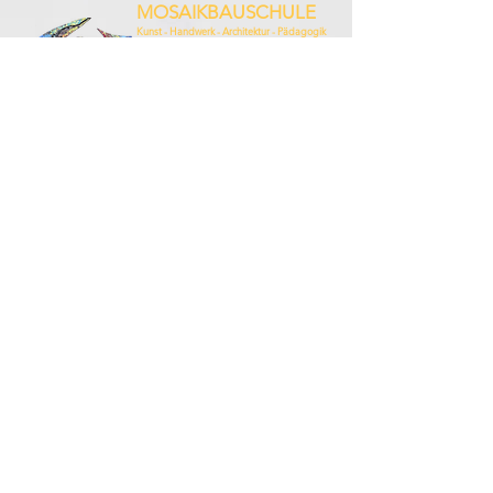
MOSAIKBAUSCHULE
Kunst - Handwerk - Architektur - Pädagogik
Ausbildungsstätte für Mosaik
Max-Brandes-Str. 25
44229 Dortmund
info@mosaikbau-schule.de
Telefon:
0231-72 70 222
Hinterlasse uns eine Nachricht
Name
E-Mail
Senden