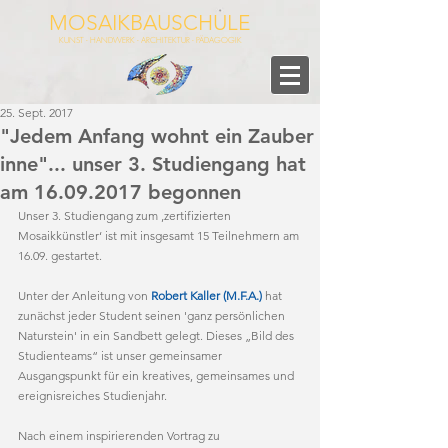
MOSAIKBAUSCHULE
KUNST - HANDWERK - ARCHITEKTUR - PÄDAGOGIK
25. Sept. 2017
"Jedem Anfang wohnt ein Zauber
inne"... unser 3. Studiengang hat
am 16.09.2017 begonnen
Unser 3. Studiengang zum ‚zertifizierten 
Mosaikkünstler‘ ist mit insgesamt 15 Teilnehmern am 
16.09. gestartet.
Unter der Anleitung von 
Robert Kaller (M.F.A.) 
hat 
zunächst jeder Student seinen 'ganz persönlichen 
Naturstein' in ein Sandbett gelegt. Dieses „Bild des 
Studienteams“ ist unser gemeinsamer 
Ausgangspunkt für ein kreatives, gemeinsames und 
ereignisreiches Studienjahr.
Nach einem inspirierenden Vortrag zu 