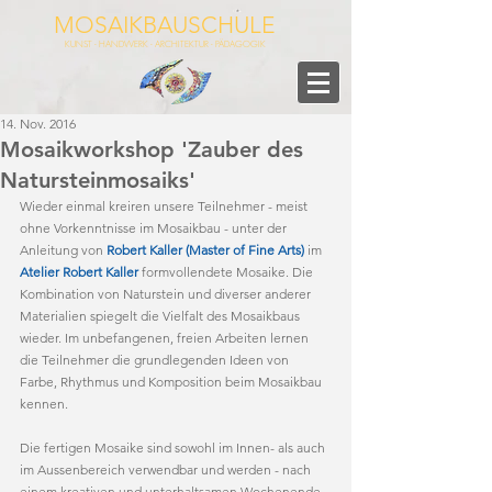
MOSAIKBAUSCHULE
KUNST - HANDWERK - ARCHITEKTUR - PÄDAGOGIK
14. Nov. 2016
Mosaikworkshop 'Zauber des
Natursteinmosaiks'
Wieder einmal kreiren unsere Teilnehmer - meist 
ohne Vorkenntnisse im Mosaikbau - unter der 
Anleitung von 
Robert Kaller (Master of Fine Arts)
 im 
Atelier Robert Kaller
 formvollendete Mosaike. Die 
Kombination von Naturstein und diverser anderer 
Materialien spiegelt die Vielfalt des Mosaikbaus 
wieder. Im unbefangenen, freien Arbeiten lernen 
die Teilnehmer die grundlegenden Ideen von 
Farbe, Rhythmus und Komposition beim Mosaikbau 
kennen.
Die fertigen Mosaike sind sowohl im Innen- als auch 
im Aussenbereich verwendbar und werden - nach 
einem kreativen und unterhaltsamen Wochenende - 