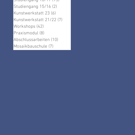
Studiengang 16/17
(15)
15 Beiträge
k
Studiengang 15/16
(2)
2 Beiträge
Kunstwerkstatt 23
(6)
6 Beiträge
Kunstwerkstatt 21/22
(7)
7 Beiträge
Workshops
(42)
42 Beiträge
Praxismodul
(8)
8 Beiträge
Abschlussarbeiten
(10)
10 Beiträge
Mosaikbauschule
(7)
7 Beiträge