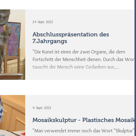
einen Performancecharakter, Prozess und Dynami
waren das Thema „eines Themas“. Die Projekte an
Kindergärten und Schulen kann man nur auf den
24. Sept. 2022
Fotos erahnen, hier wird die Mosaikkunst zur
Abschlusspräsentation des
7.Jahrgangs
"Die Kunst ist eines der zwei Organe, die dem
Fortschritt der Menschheit dienen. Durch das Wort
tauscht der Mensch seine Gedanken aus,...
4. Sept. 2022
Mosaikskulptur - Plastisches Mosaik
"Man verwendet immer noch das Wort "Skulptur"