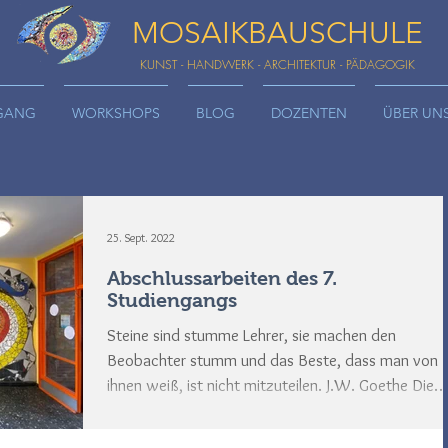
MOSAIKBAUSCHULE
KUNST - HANDWERK - ARCHITEKTUR - PÄDAGOGIK
GANG
WORKSHOPS
BLOG
DOZENTEN
ÜBER UN
25. Sept. 2022
Abschlussarbeiten des 7.
Studiengangs
Steine sind stumme Lehrer, sie machen den
Beobachter stumm und das Beste, dass man von
ihnen weiß, ist nicht mitzuteilen. J.W. Goethe Die
Abschlussarbeiten des Jahrgangs 7 waren vielfältig
und interessanterweise hatten sie in vielerlei Hinsic