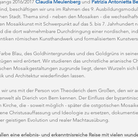
gangs 2016/2017 
Claudia Meulenberg
 und 
Patrizia Antonietta Bel
sind, beschäftigen wir uns im Rahmen des 9. Ausbildungsmoduls
chen Stadt. Thema sind - neben den Mosaiken - die wechselhaft
en Mosaikkunst mit Schwerpunkt auf das 5. bis 7. Jahrhundert n. 
nd die dort wahrnehmbare Durchdringung einer nordischen, indi
ntiken römischen Kunsthandwerk und formalisiertem Kunstverst
arbe Blau, des Goldhintergrundes und des Goldgrüns in seinen 
gen wird erörtert. Wir studieren das urchristliche arianische Ch
schen Mosaikgestaltungen zugrunde liegt, deren Wurzeln sich 
k und Architektur wiederfinden lassen. 
wir uns mit der Person von Theoderich dem Großen, den wir a
welt als Dierich von Bern kennen. Der Einfluss der byzantinis
 Kirche, die - soweit möglich - später die ostgotischen Mosaike
gene Christusauffassung und Ideologie zu ersetzen, dokumentie
iner geistigen Evolution und realer Machtausübung. 
len eine erlebnis- und erkenntnisreiche Reise mit vielen wund