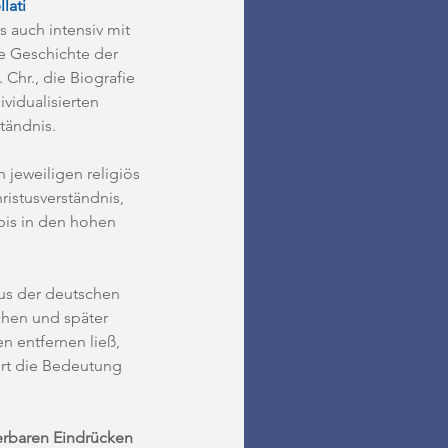
lati
 auch intensiv mit 
e Geschichte der 
Chr., die Biografie 
vidualisierten 
ändnis. 
jeweiligen religiös 
ristusverständnis, 
bis in den hohen 
us der deutschen 
chen und später 
n entfernen ließ, 
rt die Bedeutung 
erbaren Eindrücken 