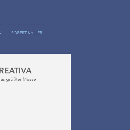
S
ROBERT KALLER
CREATIVA
pas größter Messe 