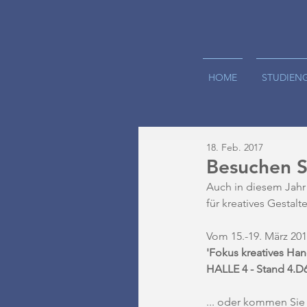
HOME
STUDIEN
18. Feb. 2017
Besuchen S
Auch in diesem Jahr 
für kreatives Gestal
Vom 15.-19. März 201
'Fokus kreatives Ha
HALLE 4 - Stand 4.D
... oder kommen Sie