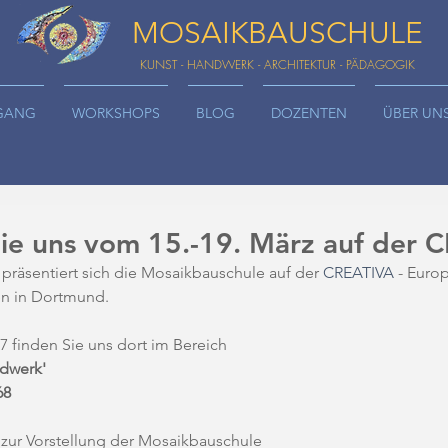
MOSAIKBAUSCHULE
KUNST - HANDWERK - ARCHITEKTUR - PÄDAGOGIK
GANG
WORKSHOPS
BLOG
DOZENTEN
ÜBER UN
ie uns vom 15.-19. März auf der 
präsentiert sich die Mosaikbauschule auf der 
CREATIVA
 - Euro
ten in Dortmund. 
7 finden Sie uns dort im Bereich 
ndwerk'
68
 zur Vorstellung der Mosaikbauschule